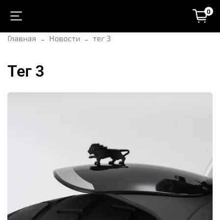
0
Главная
Новости
тег 3
тег 3