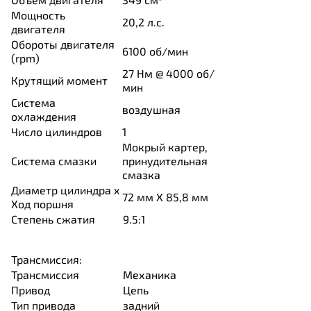
Мощность
20,2 л.с.
двигателя
Обороты двигателя
6100
об/мин
(rpm)
27
Нм @ 4000 об/
Крутящий момент
мин
Система
воздушная
охлаждения
Число цилиндров
1
Мокрый картер,
Система смазки
принудительная
смазка
Диаметр цилиндра x
72 мм X 85,8 мм
Ход поршня
Степень сжатия
9.5:1
Трансмиссия:
Трансмиссия
Механика
Привод
Цепь
Тип привода
задний