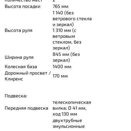
Высота посадки
765
мм
1 140 (без
ветрового стекла
и зеркал)
Высота руля
1 310
мм (с
ветровым
стеклом, без
зеркал)
845
мм (без
Ширина руля
зеркал)
Колесная база
1400
мм
Дорожный просвет /
170
мм
Клиренс
Подвеска:
телескопическая
Передняя подвеска
вилка; Ø 41 мм,
ход 130 мм
двухтрубные
эмульсионные