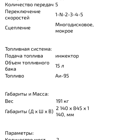
Количество передач
5
Переключение
1-N-2-3-4-5
скоростей
Многодисковое,
Сцепление
мокрое
Топливная система:
Подача топлива
инжектор
Объем топливного
15
л
бака
Топливо
Аи-95
Габариты и Масса:
Вес
191 кг
2 140 x 845 x 1
Габариты (Д x Ш x В)
140, мм
Параметры:
Количество мест
2