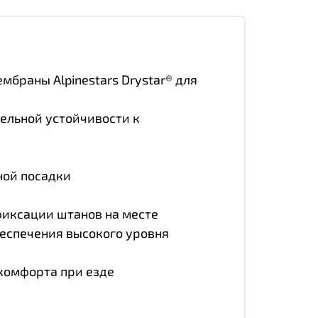
браны Alpinestars Drystar® для
тельной устойчивости к
ной посадки
фиксации штанов на месте
беспечения высокого уровня
 комфорта при езде