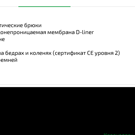
тические брюки
донепроницаемая мембрана D-liner
не
 бедрах и коленях (сертификат CE уровня 2)
ремней